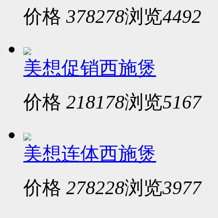
价格
378
278
浏览
4492
美想促销西施煲
价格
218
178
浏览
5167
美想连体西施煲
价格
278
228
浏览
3977