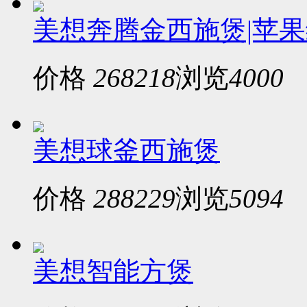
美想奔腾金西施煲|苹
价格
268
218
浏览
4000
美想球釜西施煲
价格
288
229
浏览
5094
美想智能方煲