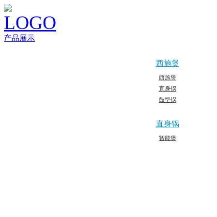
产品展示
西施煲
西施煲
直身锅
鼓型锅
直身锅
智能煲