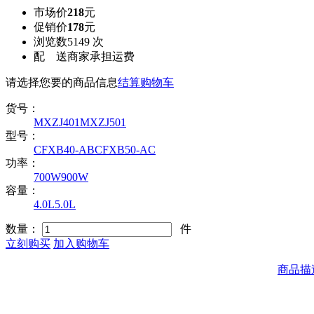
市场价
218
元
促销价
178
元
浏览数
5149 次
配 送
商家承担运费
请选择您要的商品信息
结算购物车
货号：
MXZJ401
MXZJ501
型号：
CFXB40-AB
CFXB50-AC
功率：
700W
900W
容量：
4.0L
5.0L
数量：
件
立刻购买
加入购物车
商品描