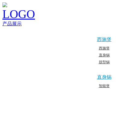
产品展示
西施煲
西施煲
直身锅
鼓型锅
直身锅
智能煲