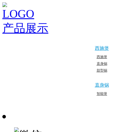
产品展示
西施煲
西施煲
直身锅
鼓型锅
直身锅
智能煲